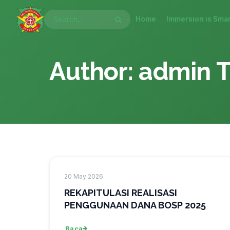
Lewati
ke
Home
Immersion is Smar
konten
Author:
admin T
20 May 2026
REKAPITULASI REALISASI
PENGGUNAAN DANA BOSP 2025
Baca