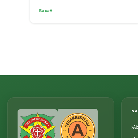
Baca
NA
Ab