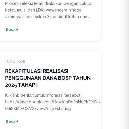
Proses seleksi telah dilakukan dengan cukup
ketat, mulai dari LDK, wawancara hingga
akhirnya memutuskan 3 kandidat ketua dan...
Baca
16 Oct 2025
REKAPITULASI REALISASI
PENGGUNAAN DANA BOSP TAHUN
2025 TAHAP I
Klik link berikut untuk informasi tersebut:
https://drive.google.com/file/d/1hDe3nNdPKTY9jIxOyoH-
0JiPKMtFQXVX/view?usp=sharing
Baca