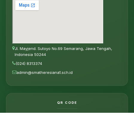
Jl. Mayjend. Sutoyo No.69 Semarang, Jawa Tengah,
Indonesia 50244
(024) 8313374
admin@smatheresiana1.sch.id
QR CODE