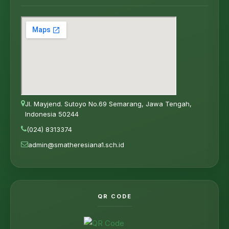
Jl. Mayjend. Sutoyo No.69 Semarang, Jawa Tengah,
Indonesia 50244
(024) 8313374
admin@smatheresiana1.sch.id
QR CODE