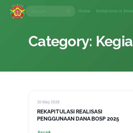
Lewati
ke
Home
Immersion is Smar
konten
Category: Kegi
20 May 2026
REKAPITULASI REALISASI
PENGGUNAAN DANA BOSP 2025
Baca