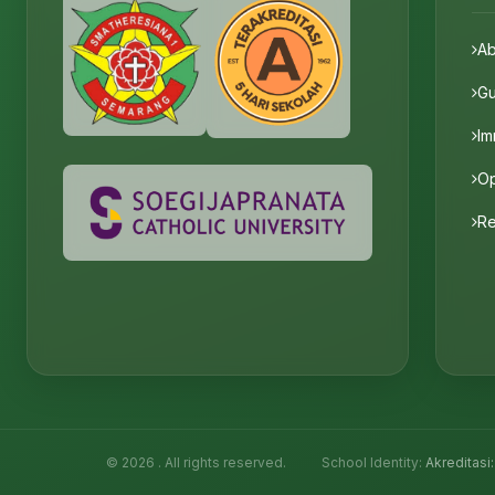
Ab
Gu
Im
O
Re
© 2026 . All rights reserved.
School Identity:
Akreditasi