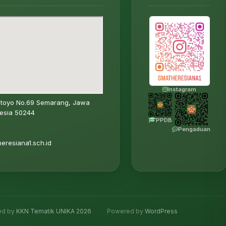
Instagram
Sutoyo No.69 Semarang, Jawa
esia 50244
PPDB
Pengaduan
resiana1.sch.id
ed by
KKN Tematik UNIKA 2026
Powered by
WordPress