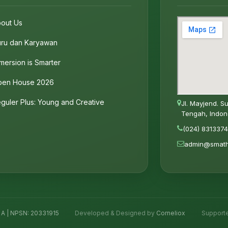
out Us
ru dan Karyawan
mersion is Smarter
pen House 2026
guler Plus: Young and Creative
Jl. Mayjend. 
Tengah, Indon
(024) 8313374
admin@smathe
: A | NPSN: 20331915
Developed & Designed by
Corneliox
Support